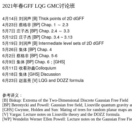
2021年春
GFF LQG GMC讨论班
4
14
[B] Thick points of 2D dGFF
月
日
刘润声
4
23
[BP] Chap. 1
2.3
月
日
蔡格非
～
5
7
[BP] Chap. 2.4
3.3
月
日
庄子杰
～
5
12
[BP] Chap. 3.4 ~ 3.13
月
日
庄子杰
5
19
[B] Intermediate level sets of 2D dGFF
月
日
刘润声
5
26
[BP] Chap. 4
月
日
集体
6
2
[BP] Chap. 5-6
月
日
蔡格非
6
9
[BP] Chap. 6
[GHS]
月
日
集体
；
6
11
Colloquium
月
日
收看孙鑫
6
18
[GHS] Discussion
月
日
集体
6
23
[V] LQG and DOZZ formula
月
日
赵嘉熹
参考讲义：
[B] Biskup: Extrema of the Two-Dimensional Discrete Gaussian Free Field
[BP] Berestycki and Powell: Gaussian free field, Liouville quantum gravity a
[GHS] Gwynne, Holden and Sun: Mating of trees for random planar maps and
[V] Vargas: Lecture notes on Liouville theory and the DOZZ formula.
[WP] Wendelin Werner Ellen Powell: Lecture notes on the Gaussian Free Fie