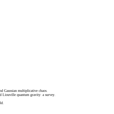
nd Gaussian multiplicative chaos.
 Liouville quantum gravity: a survey.
ld.