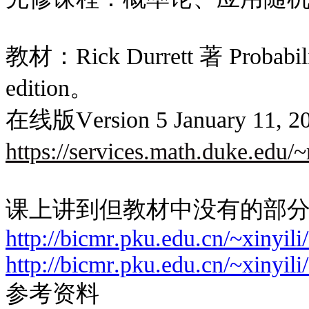
教材：Rick Durrett 著 Probabilit
edition。
在线版Version 5 January 11,
https://services.math.duke.edu
课上讲到但教材中没有的部
http://bicmr.pku.edu.cn/~xinyil
http://bicmr.pku.edu.cn/~xinyil
参考资料