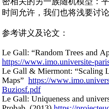
密相关的另一族随机模型：平面随机图
时间允许，我们也将浅要讨
参考讲义及论文：
Le Gall: “Random Trees and Ap
https://www.imo.universite-paris
Le Gall & Miermont: “Scaling L
Maps”
https://www.imo.universi
Buziosf.pdf
Le Gall: Uniqueness and univer
Probab. (2013)
https://projecte