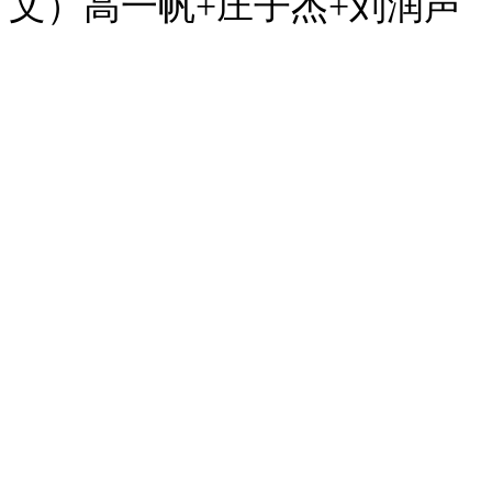
文）高一帆+庄子杰+刘润声