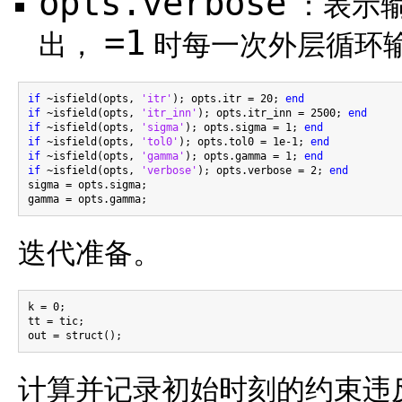
opts.verbose
：表示
=1
出，
时每一次外层循环
if
 ~isfield(opts, 
'itr'
); opts.itr = 20; 
end
if
 ~isfield(opts, 
'itr_inn'
); opts.itr_inn = 2500; 
end
if
 ~isfield(opts, 
'sigma'
); opts.sigma = 1; 
end
if
 ~isfield(opts, 
'tol0'
); opts.tol0 = 1e-1; 
end
if
 ~isfield(opts, 
'gamma'
); opts.gamma = 1; 
end
if
 ~isfield(opts, 
'verbose'
); opts.verbose = 2; 
end
sigma = opts.sigma;

迭代准备。
k = 0;

tt = tic;

计算并记录初始时刻的约束违