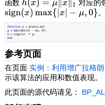
(
)
=
∥
∥
函数
对应的
h
x
μ
x
1
h
(
x
)
=
μ
‖
x
‖
1
s
i
g
n
(
)
max
{
|
|
−
,
0
}
x
x
μ
s
i
g
n
(
x
)
max
{
|
x
|
−
μ
,
0
}
function
 y = prox(x,mu)

y = max(abs(x) - mu, 0);

end
参考页面
在页面
实例：利用增广拉格朗
示该算法的应用和数值表现。
此页面的源代码请见：
BP_A