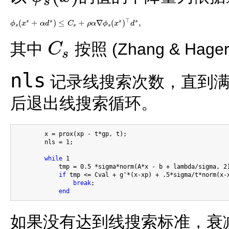
s
ϕ
s
(
x
)
⊤
(
+
)
≤
+
∇
(
)
,
s
s
s
s
ϕ
x
α
d
C
ρ
α
ϕ
x
d
ϕ
s
(
x
s
+
α
d
s
)
≤
C
s
+
ρ
α
∇
ϕ
s
(
x
s
)
⊤
d
s
,
s
s
s
其中
按照 (Zhang & H
C
s
C
s
nls
记录线搜索次数，直到满
后退出线搜索循环。
        x = prox(xp - t*gp, t);

        nls = 1;

while
 1

            tmp = 0.5 *sigma*norm(A*x - b + lambda/sigma, 2)
if
 tmp <= Cval + g'*(x-xp) + .5*sigma/t*norm(x-x
break
;

end
如果没有达到线搜索标准，衰