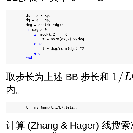
        dx = x - xp;

        dg = g - gp;

        dxg = abs(dx'*dg);

if
 dxg > 0

if
 mod(k,2) == 0

                t = norm(dx,2)^2/dxg;

else
                t = dxg/norm(dg,2)^2;

end
end
1
/
取步长为上述 BB 步长和
L
1
/
L
内。
计算 (Zhang & Hager)