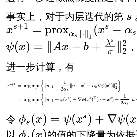
事实上，对于内层迭代的第
s
s
+
1
=
p
r
o
x
(
−
s
s
x
x
α
∥
⋅
∥
s
x
s
+
1
=
p
r
o
x
α
s
‖
⋅
‖
1
(
x
s
−
α
s
∇
ψ
(
x
s
)
)
α
1
s
s
2
(
)
=
∥
−
+
∥
λ
，
ψ
x
A
x
b
2
ψ
(
x
)
=
‖
A
x
−
b
+
λ
s
σ
‖
2
2
σ
进一步计算，有
1
{
}
+
1
2
s
s
=
arg
min
∥
∥
+
∥
−
+
∇
(
)
∥
s
x
u
u
x
α
ψ
x
1
k
2
2
α
u
k
x
s
+
1
=
arg
min
u
{
‖
u
‖
1
+
1
2
α
k
‖
u
−
x
s
+
α
k
∇
ψ
(
x
s
)
‖
2
2
}
=
arg
min
u
{
‖
u
‖
1
+
ψ
(
x
s
)
+
∇
ψ
(
x
1
{
⊤
s
s
s
=
arg
min
∥
∥
+
(
)
+
∇
(
)
(
−
)
+
∥
u
ψ
x
ψ
x
u
x
u
1
2
α
u
s
(
)
=
(
)
+
∇
(
s
令
ϕ
x
ψ
x
ψ
x
s
ϕ
s
(
x
)
=
ψ
(
x
s
)
+
∇
ψ
(
x
s
)
⊤
(
x
−
x
s
)
+
1
2
α
s
‖
x
−
x
s
‖
2
2
,
(
)
以
的值的下降量为依据
ϕ
x