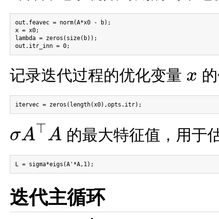
out.feavec = norm(A*x0 - b);

x = x0;

lambda = zeros(size(b));

记录迭代过程的优化变量
的
x
x
⊤
的最大特征值，用于
σ
A
A
σ
A
⊤
A
迭代主循环