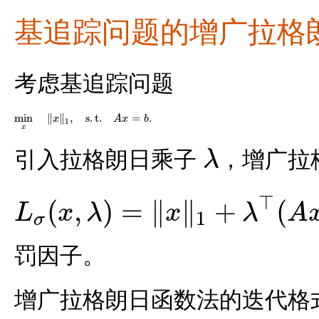
基追踪问题的增广拉格
考虑基追踪问题
min
∥
∥
,
s
.
t
.
=
.
x
A
x
b
min
x
‖
x
‖
1
,
s
.
t
.
A
x
=
b
.
1
x
引入拉格朗日乘子
，增广拉
λ
λ
⊤
(
,
)
=
∥
∥
+
(
L
x
λ
x
λ
A
1
σ
L
σ
(
x
,
λ
)
=
‖
x
‖
1
+
λ
⊤
(
A
x
−
b
)
+
σ
2
‖
A
x
−
b
‖
2
2
,
罚因子。
增广拉格朗日函数法的迭代格