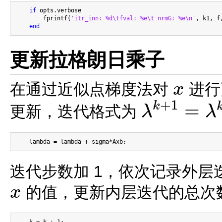
if
 opts.verbose

        fprintf(
'itr_inn: %d\tfval: %e\t nrmG: %e\n'
, k1, f,
end
更新拉格朗日乘子
在通过近似点梯度法对
进行
x
x
+
1
=
k
更新，迭代格式为
λ
λ
λ
k
+
1
=
λ
k
+
σ
(
A
x
k
+
1
−
b
)
迭代步数加 1，依次记录外
的值，更新内层迭代的总次
x
x
    k = k + 1;
