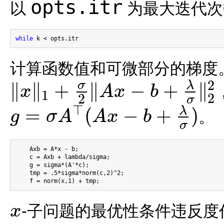
opts.itr
以
为最大迭代次
while
计算函数值和可微部分的梯度
2
∥
∥
+
∥
−
+
∥
σ
λ
x
A
x
b
1
2
2
‖
x
‖
1
+
σ
2
‖
A
x
−
b
+
λ
σ
‖
2
2
σ
⊤
=
(
−
+
)
λ
。
g
σ
A
A
x
b
g
=
σ
A
⊤
(
A
x
−
b
+
λ
σ
)
σ
    Axb = A*x - b;

    c = Axb + lambda/sigma;

    g = sigma*(A'*c);

    tmp = .5*sigma*norm(c,2)^2;

-子问题的最优性条件违反度
x
x