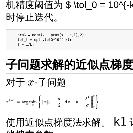
机精度阈值为 $ \tol_0 = 
时停止迭代。
    nrmG = norm(x - prox(x - g,1),2);

    tol_t = opts.tol0*10^(-k);

子问题求解的近似点梯
对于
-子问题
x
x
2
{
}
∥
∥
k
σ
λ
+
1
k
=
arg
min
∥
∥
+
−
+
∥
∥
x
x
A
x
b
x
k
+
1
=
arg
min
x
{
‖
x
‖
1
+
σ
2
‖
A
x
−
b
+
λ
k
σ
‖
2
2
}
1
2
∥
∥
σ
x
2
k1
使用近似点梯度法求解。