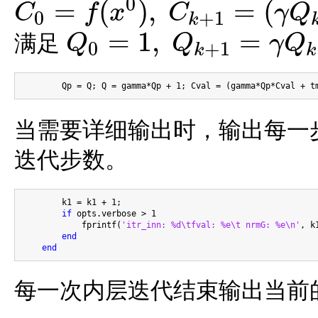
0
=
(
)
,
=
(
C
f
x
C
γ
Q
0
+
1
k
C
0
=
f
(
x
0
)
,
C
k
+
1
=
(
γ
Q
k
C
k
+
f
(
x
k
+
1
)
)
/
Q
k
+
1
=
1
,
=
满足
Q
Q
γ
Q
0
+
1
k
k
Q
0
=
1
,
Q
k
+
1
=
γ
Q
k
+
1
当需要详细输出时，输出每一
迭代步数。
        k1 = k1 + 1;

if
 opts.verbose > 1

            fprintf(
'itr_inn: %d\tfval: %e\t nrmG: %e\n'
, k
end
end
每一次内层迭代结束输出当前