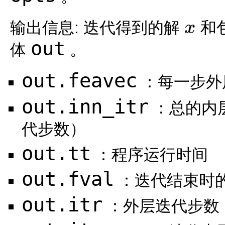
输出信息: 迭代得到的解
和
x
x
out
体
。
out.feavec
：每一步外
out.inn_itr
：总的内
代步数）
out.tt
：程序运行时间
out.fval
：迭代结束时
out.itr
：外层迭代步数