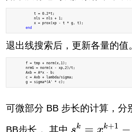
            t = 0.2*t;

            nls = nls + 1;

            x = prox(xp - t * g, t);

end
退出线搜索后，更新各量的值
        f = tmp + norm(x,1);

        nrmG = norm(x - xp,2)/t;

        Axb = A*x - b;

        c = Axb + lambda/sigma;

可微部分 BB 步长的计算，
+
1
=
−
k
k
BB步长， 其中
s
x
s
k
=
x
k
+
1
−
x
k