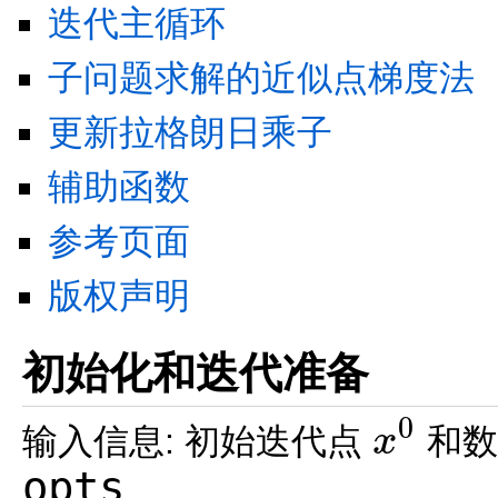
迭代主循环
子问题求解的近似点梯度法
更新拉格朗日乘子
辅助函数
参考页面
版权声明
初始化和迭代准备
0
输入信息: 初始迭代点
和
x
x
0
opts
。