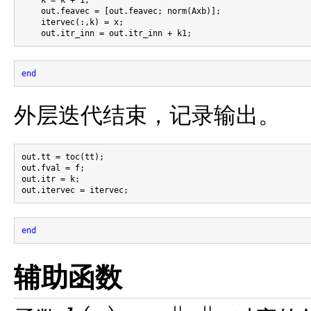
    out.feavec = [out.feavec; norm(Axb)];

    itervec(:,k) = x;

end
外层迭代结束，记录输出。
out.tt = toc(tt);

out.fval = f;

out.itr = k;

end
辅助函数