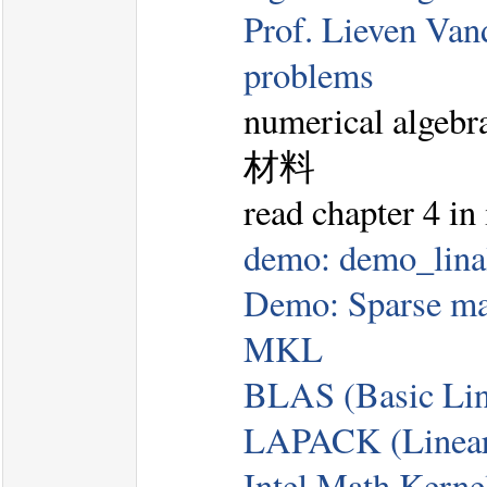
Prof. Lieven Van
problems
numerical al
材料
read chapter 4 in
demo: demo_lina
Demo: Sparse mat
MKL
BLAS (Basic Lin
LAPACK (Linear
Intel Math Kerne