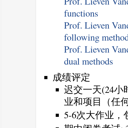
Prof. Lieven Vand
functions
Prof. Lieven Vand
following metho
Prof. Lieven Vand
dual methods
成绩评定
迟交一天(24小
业和项目（任
5-6次大作业，