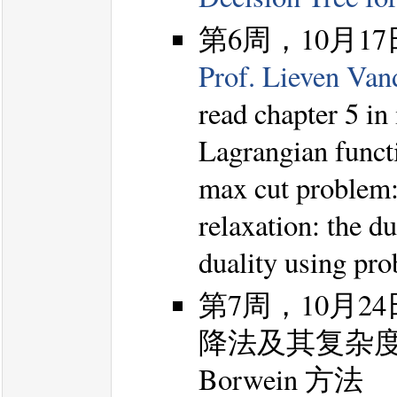
第6周，10月1
Prof. Lieven Vand
read chapter 5 in
Lagrangian funct
max cut problem
relaxation: the du
duality using pr
第7周，10月
降法及其复杂度分
Borwein 方法