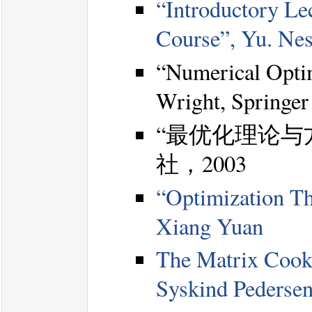
“Introductory Le
Course”, Yu. Nes
“Numerical Optim
Wright, Springer
“最优化理论与
社，2003
“Optimization T
Xiang Yuan
The Matrix Cook
Syskind Pederse