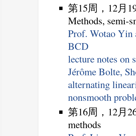
第15周，12月19日，
Methods, semi-
Prof. Wotao Yin 
BCD
lecture notes on
Jérôme Bolte, Sh
alternating linea
nonsmooth prob
第16周，12月26日，B
methods