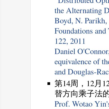
the Alternating D
Boyd, N. Parikh, 
Foundations and 
122, 2011
Daniel O'Connor
equivalence of t
and Douglas-Rach
第14周，12
替方向乘子法的构造,
Prof. Wotao Yin