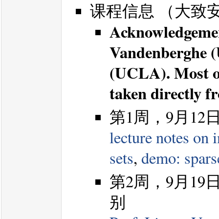
课程信息 （大致
Acknowledgement
Vandenberghe (
(UCLA). Most of
taken directly f
第1周，9月1
lecture notes on 
sets
,
demo: spars
第2周，9月1
别