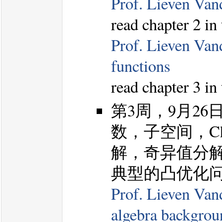
Prof. Lieven Vand
read chapter 2 in
Prof. Lieven Van
functions
read chapter 3 in
第3周，9月2
数，子空间，Ch
解，奇异值分
典型的凸优化
Prof. Lieven Van
algebra backgrou