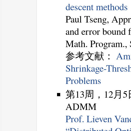
descent methods
Paul Tseng, Appr
and error bound f
Math. Program., 
参考文献：
Ami
Shrinkage-Thresh
Problems
第13周，12月5日，Do
ADMM
Prof. Lieven Va
“Distributed Opti