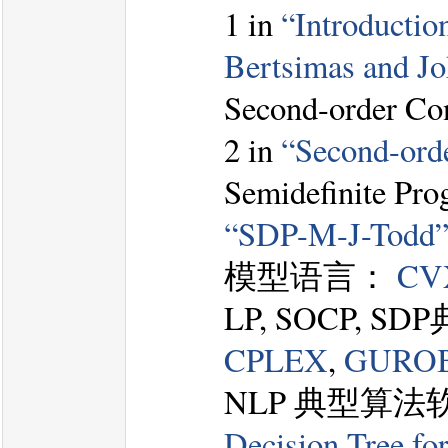
1 in
“Introductio
Bertsimas and Joh
Second-order Co
2 in
“Second-ord
Semidefinite Pro
“SDP-M-J-Todd
模型语言：
CV
LP, SOCP, 
CPLEX
,
GURO
NLP 典型算法
Decision Tree fo