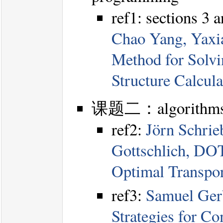
ref1: sections 3 
Chao Yang, Yaxi
Method for Solvi
Structure Calcula
课题二：algorithms for
ref2:
Jörn Schrie
Gottschlich, DO
Optimal Transpo
ref3:
Samuel Ger
Strategies for C