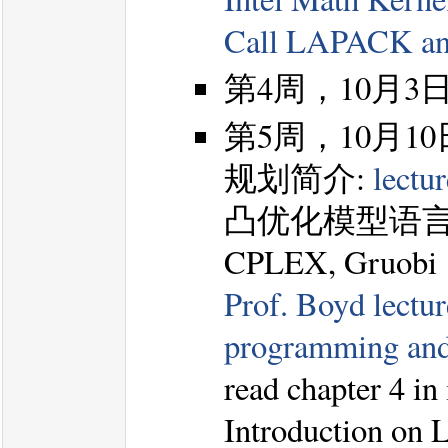
Call LAPACK an
第4周，10月
第5周，10月
规划简介:
lectu
凸优化模型语言和算
CPLEX, Gruobi
Prof. Boyd lectur
programming a
read chapter 4 in
Introduction on 