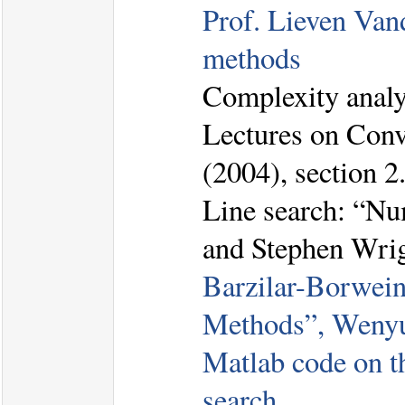
Prof. Lieven Vand
methods
Complexity analy
Lectures on Conv
(2004), section 2
Line search: “Nu
and Stephen Wrigh
Barzilar-Borwei
Methods”, Wenyu
Matlab code on 
search