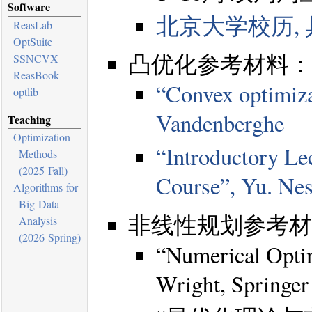
Software
北京大学校历,
ReasLab
OptSuite
凸优化参考材料：
SSNCVX
ReasBook
“Convex optimiza
optlib
Vandenberghe
Teaching
Optimization
“Introductory Le
Methods
(2025 Fall)
Course”, Yu. Nes
Algorithms for
Big Data
非线性规划参考材
Analysis
(2026 Spring)
“Numerical Optim
Wright, Springer