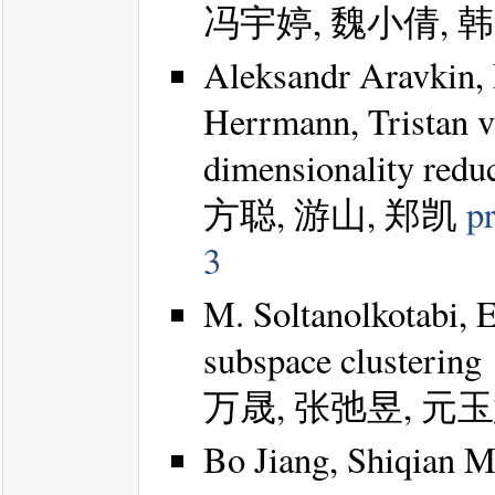
冯宇婷, 魏小倩, 
Aleksandr Aravkin, M
Herrmann, Tristan v
dimensionality redu
方聪, 游山, 郑凯
pr
3
M. Soltanolkotabi, 
subspace clustering
万晟, 张弛昱, 元
Bo Jiang, Shiqian M