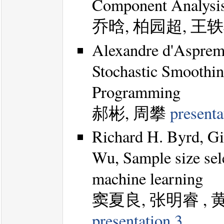
Component Analysis
乔晗, 柏园超, 王
Alexandre d'Asprem
Stochastic Smoothin
Programming
郝彬, 周攀
presenta
Richard H. Byrd, Gi
Wu, Sample size sel
machine learning
窦夏良, 张明睿 ,
presentation 3