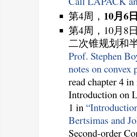
Call LAPACK an
10月
第4周，
第4周，10月
二次锥规划和
Prof. Stephen Bo
notes on convex 
read chapter 4 in
Introduction on 
1 in
“Introductio
Bertsimas and Joh
Second-order Co