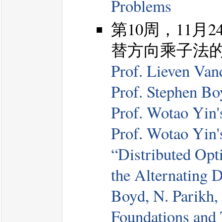
Problems
第10周，11
替方向乘子法
Prof. Lieven Va
Prof. Stephen B
Prof. Wotao Yin
Prof. Wotao Yin
“Distributed Opti
the Alternating D
Boyd, N. Parikh, 
Foundations and 