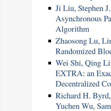
Ji Liu, Stephen J
Asynchronous Pa
Algorithm
Zhaosong Lu, Lin
Randomized Bloc
Wei Shi, Qing L
EXTRA: an Exact
Decentralized Co
Richard H. Byrd,
Yuchen Wu, Sampl