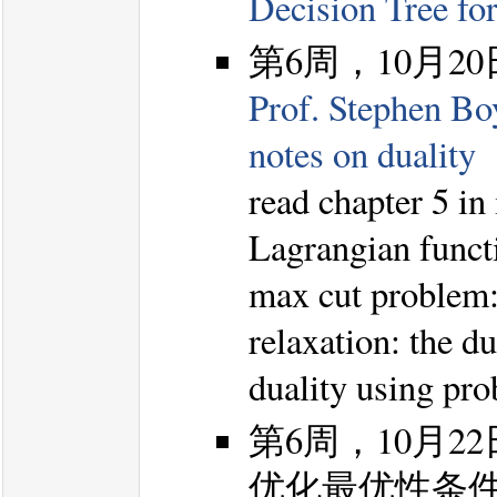
Decision Tree fo
第6周，10月2
Prof. Stephen Bo
notes on duality
read chapter 5 in
Lagrangian funct
max cut problem
relaxation: the du
duality using pr
第6周，10月2
优化最优性条