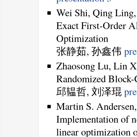
Wei Shi, Qing Ling
Exact First-Order A
Optimization
张静茹, 孙鑫伟
pre
Zhaosong Lu, Lin Xi
Randomized Block-
邱韫哲, 刘泽琨
pre
Martin S. Andersen
Implementation of n
linear optimization 