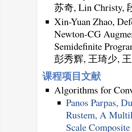
苏奇, Lin Christ
Xin-Yuan Zhao, Def
Newton-CG Augment
Semidefinite Progr
彭秀辉, 王琦少, 
课程项目文献
Algorithms for Con
Panos Parpas, Du
Rustem, A Multil
Scale Composite