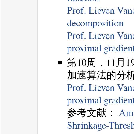
Prof. Lieven Vand
decomposition
Prof. Lieven Vand
proximal gradien
第10周，11月19日
加速算法的分
Prof. Lieven Vand
proximal gradien
参考文献：
Ami
Shrinkage-Thresh