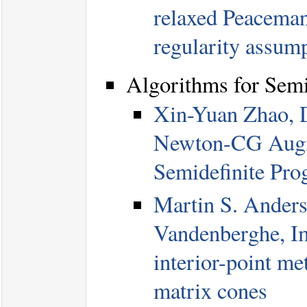
relaxed Peacem
regularity assum
Algorithms for Sem
Xin-Yuan Zhao, 
Newton-CG Augm
Semidefinite Pr
Martin S. Anders
Vandenberghe, I
interior-point me
matrix cones