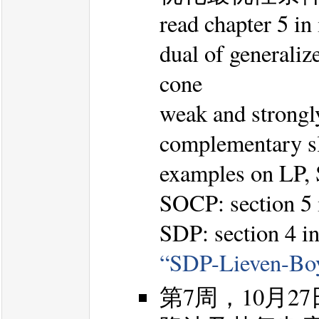
read chapter 5 in
dual of generalize
cone
weak and strongly
complementary s
examples on LP
SOCP: section 5
SDP: section 4 i
“SDP-Lieven-Bo
第7周，10月