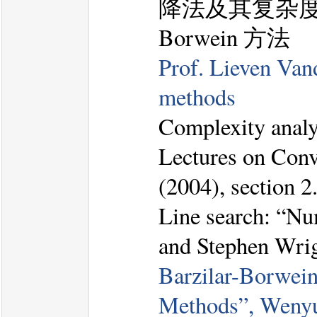
降法及其复杂度分
Borwein 方法
Prof. Lieven Vand
methods
Complexity analy
Lectures on Conv
(2004), section 2
Line search: “Nu
and Stephen Wrigh
Barzilar-Borwei
Methods”, Wenyu