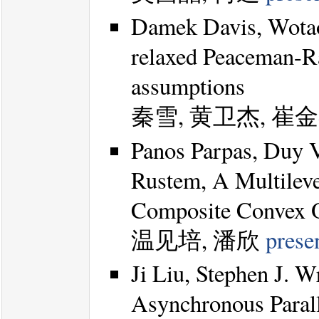
Damek Davis, Wotao 
relaxed Peaceman-R
assumptions
秦雪, 黄卫杰, 崔
Panos Parpas, Duy V
Rustem, A Multileve
Composite Convex O
温见培, 潘欣
prese
Ji Liu, Stephen J. W
Asynchronous Paral