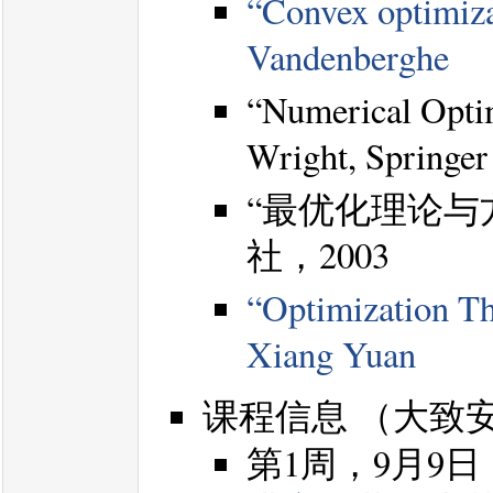
“Convex optimiza
Vandenberghe
“Numerical Optim
Wright, Springer
“最优化理论与
社，2003
“Optimization T
Xiang Yuan
课程信息 （大致
第1周，9月9