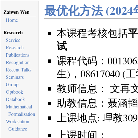
最优化方法 (202
Zaiwen Wen
Home
平
本课程考核包括
Research
Service
试
Research
Publications
课程代码：0013063
Recognition
Recent Talks
生)，08617040
Seminars
Group
教师信息： 文再文，wenz
Optbook
Databook
助教信息：聂涵韬
Mathematical
Formalization
上课地点: 理教309
Workstation
Guidance
上课时间：