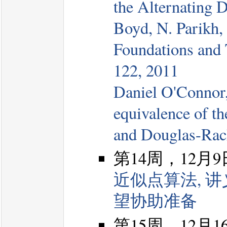
the Alternating D
Boyd, N. Parikh, 
Foundations and 
122, 2011
Daniel O'Connor
equivalence of t
and Douglas-Rach
第14周，12月
近似点算法, 
望协助准备
第15周，12月