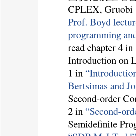
CPLEX, Gruobi
Prof. Boyd lectur
programming a
read chapter 4 in
Introduction on 
1 in
“Introductio
Bertsimas and Joh
Second-order Co
2 in
“Second-ord
Semidefinite Pro