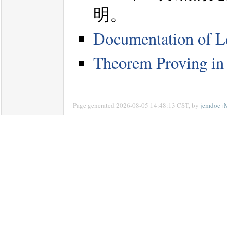
明。
Documentation of L
Theorem Proving in
Page generated 2026-08-05 14:48:13 CST, by
jemdoc+