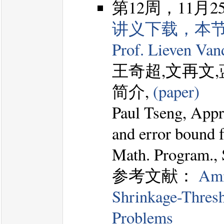
第12周，11月2
讲义下载，本
Prof. Lieven Van
王奇超,文再文
简介,
(paper)
Paul Tseng, Appr
and error bound f
Math. Program., 
参考文献：
Ami
Shrinkage-Thresh
Problems