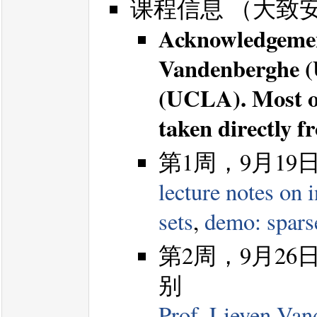
课程信息 （大致
Acknowledgement
Vandenberghe (
(UCLA). Most of
taken directly f
第1周，9月1
lecture notes on 
sets
,
demo: spars
第2周，9月2
别
Prof. Lieven Vand