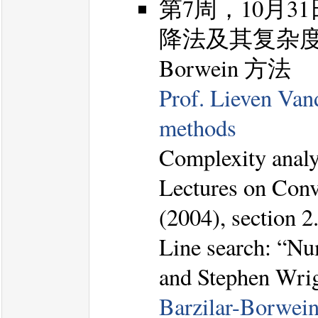
第7周，10月
降法及其复杂度分
Borwein 方法
Prof. Lieven Vand
methods
Complexity analy
Lectures on Conv
(2004), section 2
Line search: “Nu
and Stephen Wrigh
Barzilar-Borwei