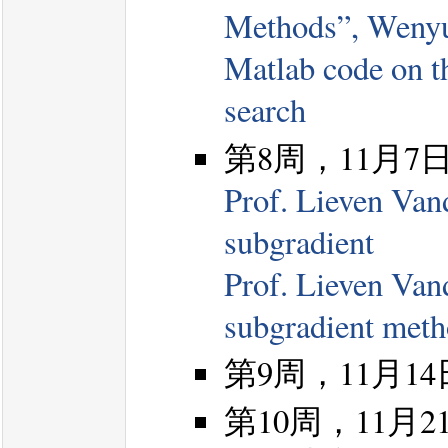
Methods”, Wenyu
Matlab code on 
search
第8周，11月7日
Prof. Lieven Van
subgradient
Prof. Lieven Van
subgradient met
第9周，11月1
第10周，11