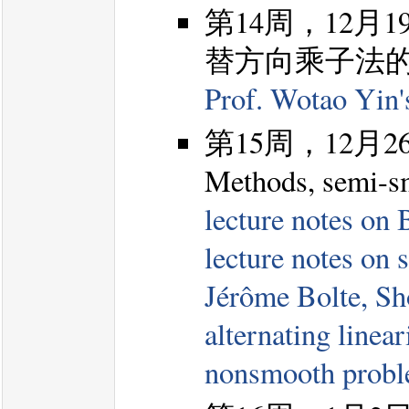
第14周，12
替方向乘子法的构造,
Prof. Wotao Yin
第15周，12月26日，
Methods, semi-
lecture notes on
lecture notes on
Jérôme Bolte, Sh
alternating linea
nonsmooth prob