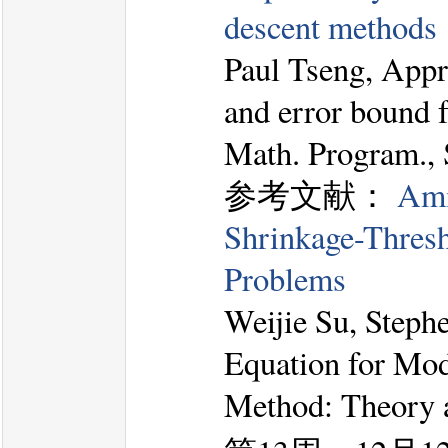
descent methods
Paul Tseng, Appr
and error bound f
Math. Program., 
参考文献：
Ami
Shrinkage-Thresh
Problems
Weijie Su, Steph
Equation for Mod
Method: Theory a