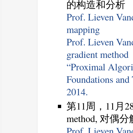
的构造和分析
Prof. Lieven Van
mapping
Prof. Lieven Van
gradient method
“Proximal Algori
Foundations and 
2014.
第11周，11月28日
method, 对
Prof. Lieven Van