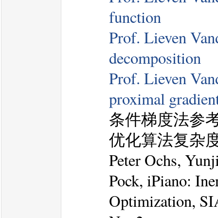
function
Prof. Lieven Vand
decomposition
Prof. Lieven Vand
proximal gradien
条件梯度法参考：
优化算法复杂度
Peter Ochs, Yun
Pock, iPiano: In
Optimization, 