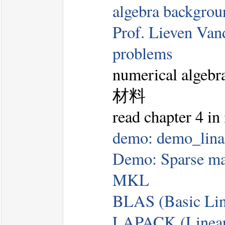
algebra backgrou
Prof. Lieven Van
problems
numerical al
材料
read chapter 4 in
demo: demo_lina
Demo: Sparse mat
MKL
BLAS (Basic Lin
LAPACK (Linear