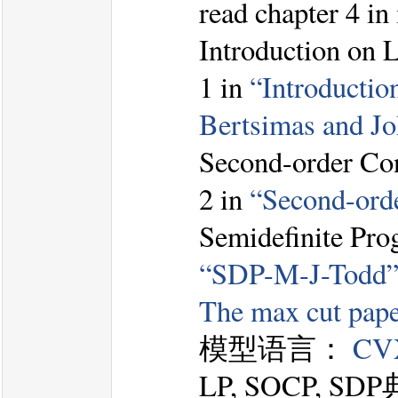
read chapter 4 in
Introduction on 
1 in
“Introductio
Bertsimas and Joh
Second-order Co
2 in
“Second-ord
Semidefinite Pro
“SDP-M-J-Todd
The max cut pap
模型语言：
CV
LP, SOCP, 