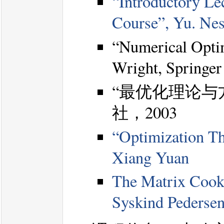
“Introductory Le
Course”, Yu. Nes
“Numerical Optim
Wright, Springer
“最优化理论与
社，2003
“Optimization T
Xiang Yuan
The Matrix Cook
Syskind Pederse