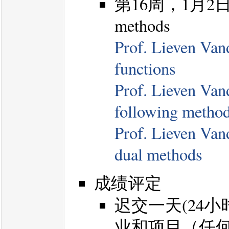
第16周，1月2日，Bar
methods
Prof. Lieven Vand
functions
Prof. Lieven Vand
following metho
Prof. Lieven Vand
dual methods
成绩评定
迟交一天(24小
业和项目（任