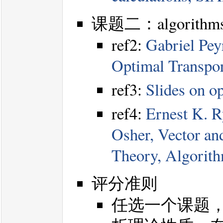
课题二：algorithms for
ref2:
Gabriel Pey
Optimal Transpo
ref3:
Slides on o
ref4:
Ernest K. R
Osher, Vector an
Theory, Algorith
评分准则
任选一个课题