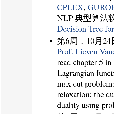
CPLEX
,
GURO
NLP 典型算法
Decision Tree fo
第6周，10月2
Prof. Lieven Vand
read chapter 5 in
Lagrangian funct
max cut problem
relaxation: the du
duality using pr