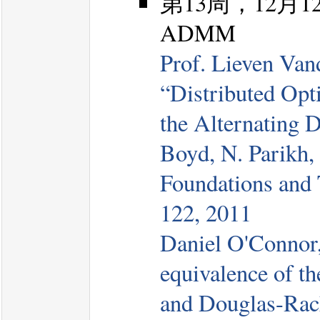
第13周，12月12日，D
ADMM
Prof. Lieven Va
“Distributed Opti
the Alternating D
Boyd, N. Parikh, 
Foundations and 
122, 2011
Daniel O'Connor
equivalence of t
and Douglas-Rach