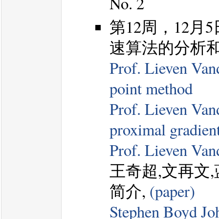
No. 2
第12周，12月5日
速算法的分析
Prof. Lieven Van
point method
Prof. Lieven Vand
proximal gradien
Prof. Lieven Van
王奇超,文再文
简介,
(paper)
Stephen Boyd Joh